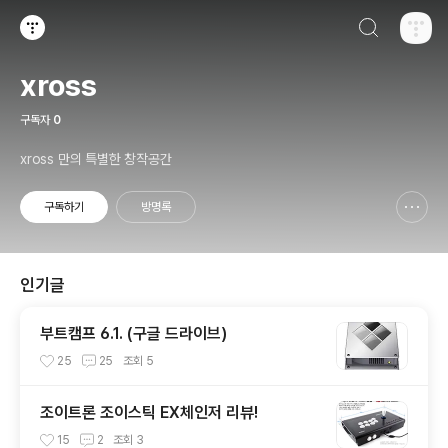
검색하기
티스토리
xross
구독자
0
xross 만의 특별한 창작공간
구독하기
방명록
신고하기 레이어
열기
인기글
부트캠프 6.1. (구글 드라이브)
25
25
조회
5
조이트론 조이스틱 EX체인저 리뷰!
15
2
조회
3