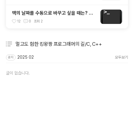
맥의 날짜를 수동으로 바꾸고 싶을 때는? 터
미널로 날짜 변경하기
12
0
조회
2
멀고도 험한 킹왕짱 프로그래머의 길/C, C++
분류 전체보기
주요 글 목록
2025 02
모두보기
공지
글이 없습니다.