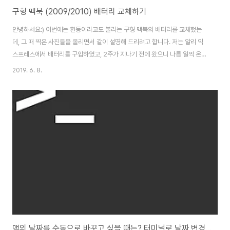
구형 맥북 (2009/2010) 배터리 교체하기
안녕하세요:) 이번에는 흰둥이라고도 불리는 구형 맥북의 배터리를 교체했는
데, 그 때 찍은 사진들을 올리면서 같이 설명해 드리려고 합니다. 저는 알리 익
스프레스에서 배터리를 구입하였고, 2주가 지나기 전에 왔으니 나름 일찍 온
것 같네요 ㅎㅎ 참고로 하판도 같이 주문했는데, 아쉽게도(?) 별로 대단한 작업
2019. 6. 8.
이 아니라 여기에 같이 올릴 예정입니다. 2017/12/17 - [Apple/팁] - 비레티
나 맥북 RAM HDD SSD 교체하기!우선 , Y 드라이버+ 드라이버배터리 똥손
이렇게 준비해 주심 됩니다. 물론, 주문하실 때, 드라이버까지 포함해서 주는 상
품들이 있으니, 만약 드라이버 세트를 가지고 있지 않으신 분들은 참고하셔서
구입하시면 됩니다. 절차도 간단합니다. 우선 맥의 시동을 완전히 끈 상태로 아
래 ..
맥의 날짜를 수동으로 바꾸고 싶을 때는? 터미널로 날짜 변경하기