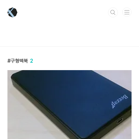
본문 바로가기
구형맥북
2