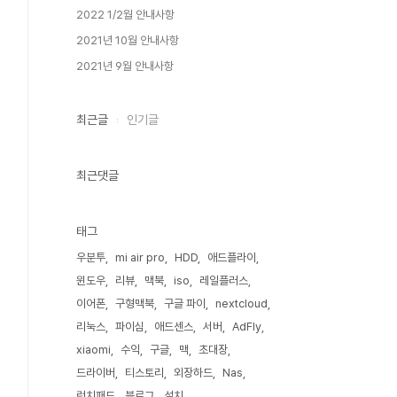
2022 1/2월 안내사항
2021년 10월 안내사항
2021년 9월 안내사항
최근글
인기글
최근댓글
태그
우분투
mi air pro
HDD
애드플라이
윈도우
리뷰
맥북
iso
레일플러스
이어폰
구형맥북
구글 파이
nextcloud
리눅스
파이심
애드센스
서버
AdFly
xiaomi
수익
구글
맥
초대장
드라이버
티스토리
외장하드
Nas
런치패드
블로그
설치