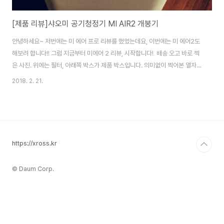
[제품 리뷰]샤오미 공기청정기 MI AIR2 개봉기
안녕하세요~ 저번에는 미 에어 프로 리뷰를 했었는데요, 이번에는 미 에어2도
해보려 합니다!! 그럼 지금부터 미에어 2 리뷰, 시작합니다! ​ 배송 오고 바로 찍
은 사진. 위에는 필터, 아래쪽 박스가 제품 박스입니다.​ 의미없이 찍어본 열자마
자 보이는 젠더...​ 외관은 미에어 프로2에서 길이가 낮아지고 lcd가 빠진만큼
2018. 2. 21.
조~금은 깔끔하지 않아보입니다.... 확실히 표시부분이 여러개니 그럴 만도 하
네요..​ 뒷부분을 보시면 센서가 똑같이 있고, 필터 교체부분이 있는데 이 부분이
말이죠?​ 이렇...게 위아래로 집어주면..!​ 짠- 하고 열립니다.​​ 마찬가지로 커버 뒷
면엔 필터 교체 방법이 있네요 ㅎㅎ 케이블도 마감이 꽤나 괜찮은 편입니다...
어댑터만 8자였어도 맥세이프 연징선으로 썼을정도...? ​ ..
https://xross.kr
© Daum Corp.