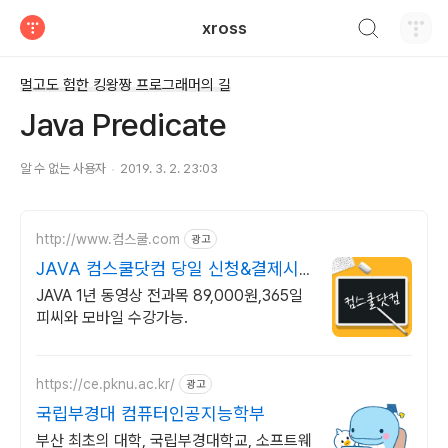
검색하기
xross
티스토리
멀고도 험한 킹왕짱 프로그래머의 길
Java Predicate
알 수 없는 사용자
2019. 3. 2. 23:03
http://www.컴스쿨.com
광고
JAVA 컴스쿨닷컴 당일 신청&결제시
기프티콘!
JAVA 1년 동영상 전과목 89,000원,365일
피씨와 모바일 수강가능.
https://ce.pknu.ac.kr/
광고
국립부경대 컴퓨터인공지능학부
부산 최초의 대학, 국립부경대학교, 소프트웨