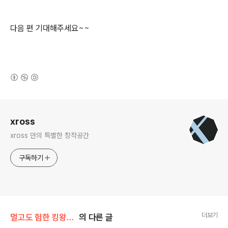
다음 편 기대해주세요~~
(새창열림)
로그 정보
xross
xross 만의 특별한 창작공간
구독하기
더보기
멀고도 험한 킹왕짱 프로그래머의 길
의 다른 글