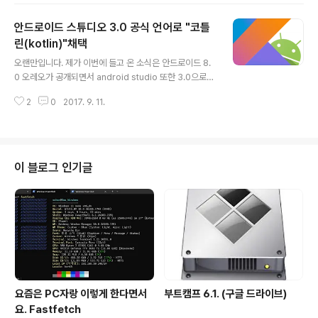
Java는 객체지향언어(OOP, Object Oriented Progr
안드로이드 스튜디오 3.0 공식 언어로 "코틀
amming)으로서 Object(객체)라는 것을 각자 하나씩 보
아 한 개체에서 다른 개체에게, 혹은 자신 내부에게 상호작
린(kotlin)"채택
글 내용
용하며 결과를 도출할 수 있는 복잡하면서 확실한 프로그
오랜만입니다. 제가 이번에 들고 온 소식은 안드로이드 8.
래밍 언어입니다. Java에는 종류가 네 가지가 있습니다. J
0 오레오가 공개되면서 android studio 또한 3.0으로
ava SE(Standard Edition, J2SE): 대부분의 사람들이
업데이트 되었는데요.동시에 공식 지원 언어로 "kotlin"이
가장 많이 접하는 표준 자바 에디션. ..
2
0
2017. 9. 11.
추가되었습니다.코틀린은 자바를 기반으로 두었지만 매우
간결한 문법이 특징으로, 자바 문법도 호환된다고 합니다.
(언제나 그랬듯, 클릭하면 안드로이드 오피셜 문서로 이동
합니다.)저도 지금 동아리에서 어플리케이션을 개발할 때
코틀린을 사용해보려고 하는데요. 그 전에 우선 제가 공부
이 블로그 인기글
를 해야 하기 때문에.. 고생좀 해야 할 것 같습니다. 여튼 다
른 언어들과 달리 자바와의 호환이 뛰어난 만큼, c/c++/c
#보다 대중적인 언어가 되었으면 좋겠네요 ㅎㅎ 오피셜 영
상으로 마무리.
요즘은 PC자랑 이렇게 한다면서
부트캠프 6.1. (구글 드라이브)
요. Fastfetch