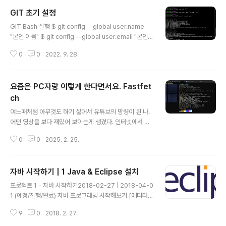
GIT 초기 설정
글 내용
GIT Bash 실행 $ git config --global user.name
"본인 이름" $ git config --global user.email "본인
이메일" 본인 정보 등록 후, 제대로 입력 되었는지 확인 $
0
0
2022. 9. 28.
git config --list
요즘은 PC자랑 이렇게 한다면서요. Fastfet
ch
글 내용
여느때처럼 아무것도 하기 싫어서 유튜브의 망령이 된 나.
어떤 영상을 보다 재밌어 보이는게 생겼다. 인터넷에서 가
끔 보이던 '터미널에서 시스템 정보 표시하기' 재밌어 보이
0
0
2025. 2. 25.
잖아? 바로 해봤다. 설치방법WindowsWinget install f
astfetch#실행fastfetchUbuntu(Linux)sudo add-a
pt-repository ppa:zhangsongcui3371/fastfetch
자바 시작하기 | 1 Java & Eclipse 설치
sudo apt updatesudo apt install fastfetch#실행fa
글 내용
stfetchMacbrew install fastfetch #실행fastfetchQ
프로젝트 1 - 자바 시작하기2018-02-27 | 2018-04-0
& A1. 맥 유저인데 brew가 안돼요ㄴ 설치를 안해서 그렇
1 (예정/진행/완료) 자바 프로그래밍 시작해보기 [에디터:
습니다. 이쪽으로. HomebrewThe Missing Package
프로스트Q#1] 오늘부터 "자바 시작하기" 프로젝트를 시작
Manager for ..
9
0
2018. 2. 27.
합니다.어제 예고했던 것처럼 기초부터 차근차근 들어가보
도록 하겠습니다. Java에 대한 소개부터 해드리겠습니다.