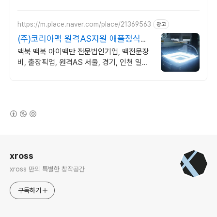
풀한 노트북, 쿠팡에서 만나보세요.
https://m.place.naver.com/place/21369563
광고
(주)코리아맥 원격AS지원 애플정식자
격보유 신속출장점검
맥북 맥북 아이맥만 전문법인기업, 맥전문장
비, 출장픽업, 원격AS 서울, 경기, 인천 일부
지역 당일 출장, 픽업전문엔지니어 대기
(새창열림)
로그 정보
xross
xross 만의 특별한 창작공간
구독하기