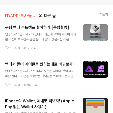
더보기
IT/APPLE 사용자 가이드 & DL
의 다른 글
구형 맥에 부트캠프 설치하기 [통합설명]
글 내용
안녕하세요 관리자 koa입니다. 최근에 고3이 되어버려 바
쁜 와중에 부트캠프 관련 문의가 많이(방문자는 적은데 왜
인지는 모르겠네요 ㅎㅎ) 오고 있는데 즉답을 못 해 드려 죄
2
0
2019. 7. 6.
송한 마음에 이렇게 왔습니다. 제가 06/07/08/09/10 맥
북을 사용하면서 구형 맥에 부트캠프로 윈도우 10을 설치
하는 방법을 글로 쓴 적이 있는데, 워낙에 파편화가 심하게
맥에서 폴더 아이콘을 원하는대로 바꿔보자!
되다 보니 같은 블로그에 있는데도 자료 찾기가 힘들어하
글 내용
시는 분들이 많아 이번 기회에 한 번 총정리식으로 전달해
안녕하세요 관리자 koa입니다. 오늘은 제목과 같이 맥의
드리겠습니다. 과정은 다음과 같습니다. 루트리스 해제 (2
파란 폴더 아이콘을 개성있는 아이콘들로 바꿔보는 시간을
와 바뀌어도 상관없습니다 ^^7) 파일 다운로드(부트캠프, i
가져보도록 하겠슴다! 하면 좋은 점?아이콘을 변경하는것
so 파일) 부트캠프 info.plist 파일 수정 설치 진행 먼저,
2
0
2020. 3. 6.
은 혼동을 주기도 쉽지만, 여러 폴더들이 몰려있는 상황이
윈도우 iso 파일은 여기서 ...더보기 windows 7 ul..
라면 오히려 각자의 개성을 살린 아이콘들로 작업 효율을
높일 수도 있습니다. 예를 들어, 저는 어피니티, 파이널컷의
iPhone의 Wallet, 제대로 써보자! (Apple
작업물을 저장하는 폴더와, 고프로, 스크린샷, 그리고 카메
라의 촬영물을 저장하는 폴더가 데스크탑에 몰려 있습니
Pay 없는 Wallet 사용기)
글 내용
다. 이런 경우에는 폴더끼리의 혼동이 오기 쉽죠. 그래서 개