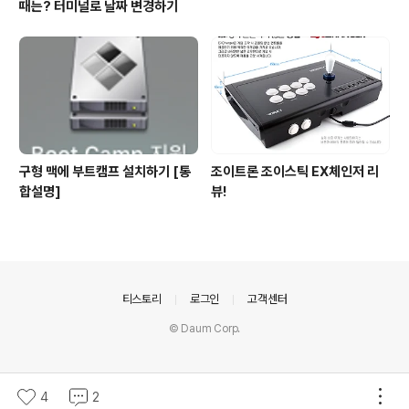
때는? 터미널로 날짜 변경하기
구형 맥에 부트캠프 설치하기 [통
조이트론 조이스틱 EX체인저 리
합설명]
뷰!
의안내
티스토리
로그인
고객센터
© Daum Corp.
4
2