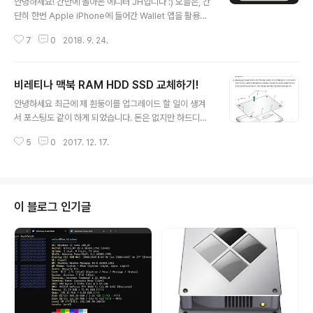
안녕하세요! 간만에 돌아온 에디터 JH입니다 :) 오늘은, 간
인적으로 먼저 시도해 봤는데 꽤나 괜찮아서 여러분께도
단히 한번 Apple iPhone에 들어간 Wallet 앱을 활용하
공유해보려 합니다. 먼저 아이콘으로 쓸 이미지를 만들자
는 방법에 대해서 소개해보도록 하겠습니다!iPhone을 사
저는 가장 먼저 고프로 폴더를 만들어 보기로 했는데, 뭔가
7
0
2018. 9. 24.
용하고 있다면, 한번쯤 보셨을 이 아이콘, 바로, Wallet입
상자 안에 고프로 담겨 있는 이미지가 좋..
니다. 원래 월렛은 Apple Pay를 사용하기 위해 이용하게
되는 앱이였는데요,Apple Pay 관련 내용은 지역이 한국
비레티나 맥북 RAM HDD SSD 교체하기!
이외의 Apple Pay 가능 국가로 설정되어 있어야지만 나
글 내용
옵니다.(제 iPhone은 지역이 미국으로 설정되어 있어서
안녕하세요 최근에 제 휜둥이를 업그레이드 할 일이 생겨
뜹니다.또, 한국에서 Apple Pay는 카드사와의 수수료 협
서 포스팅도 같이 하게 되었습니다. 돈은 없지만 하드디스
의가 원만하게 이루어지지 않아서 아직까지 서비스되지 않
크 용량이 너무 작아 WD500GB 하드 디스크를 업어왔습
는다고 합니다. 한국에서의 Apple Pay를 위하여!) 하지
5
0
2017. 12. 17.
니다. 원래는 히타치 250기가였는데 0.74A 였던 것을50
만, 우리는 오늘 Wallet 앱에 여러가지 멤버..
0GB 0.54A로 바꾸게 되었습니다. 분해 조립 과정을 찍지
못해 애플 공식 사이트에서 갈무리 해왔습니다만... 부족한
부분은 제가 설명해 드리겠습니다. 준비물은 드라이버{십
자,별자(없으면 펜치)}, 복구 USB 혹은 디스크, 그리고 교
이 블로그 인기글
체할 부품들! 복구 USB를 만들고 싶으시면 >여기라이언
복구 이미지 이렇게